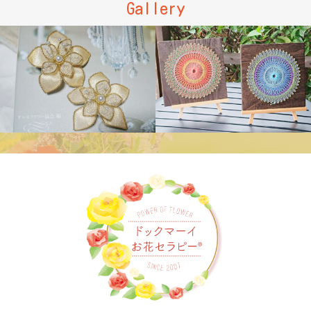
Gallery
ドックマー
イお花セラピー®️
糸掛け
ハンドメイ
曼陀羅
ドアクセサリー