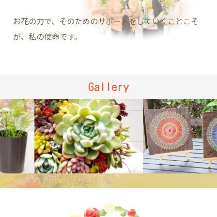
お花の力で、そのためのサポートをしていくことこそ
が、私の使命です。
Gallery
ドックマー
イお花セラピー®️
糸掛け
癒しを育て
曼陀羅
る多肉セラピー®️